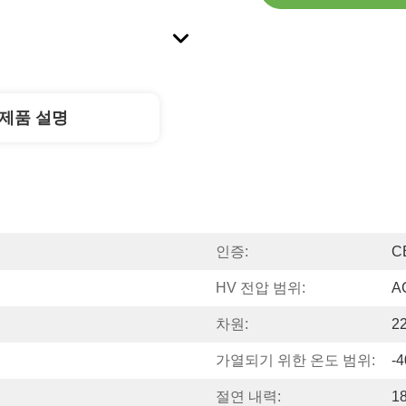
제품 설명
인증:
C
HV 전압 범위:
A
차원:
2
가열되기 위한 온도 범위:
-
절연 내력:
1