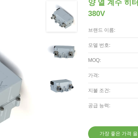
양 열 계수 히터
380V
브랜드 이름:
모델 번호:
MOQ:
가격:
지불 조건:
공급 능력:
가장 좋은 가격 